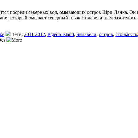
дится посреди северных вод, омывающих остров Шри-Ланка. Он на
кеане, который омывает северный пляж Нилавели, нам захотелос
ке
Теги:
2011-2012
,
Pigeon Island
,
нилавели
,
остров
,
стоимость