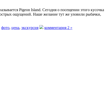
зывается Pigeon Island. Сегодня о посещении этого кусочка
ь острых ощущений. Наше желание тут же уловили рыбачки,
,
фото
,
цена
,
экскурсия
комментария 2 »