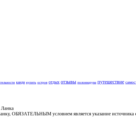
отзывы
путешествие
отдых
канди
самос
тельности
купить
полоннарува
остров
 Ланка
Ланку, ОБЯЗАТЕЛЬНЫМ условием является указание источника с 