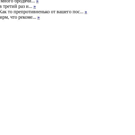
 много бродячи...
»
 третий раз и...
»
к то препротивненько от вашего пос...
»
рм, что рекоме...
»