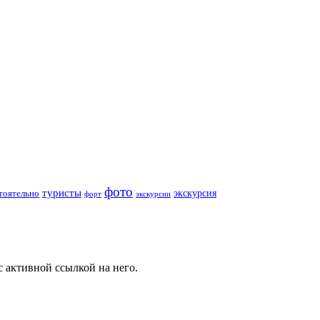
фото
туристы
экскурсия
тоятельно
форт
экскурсии
активной ссылкой на него.