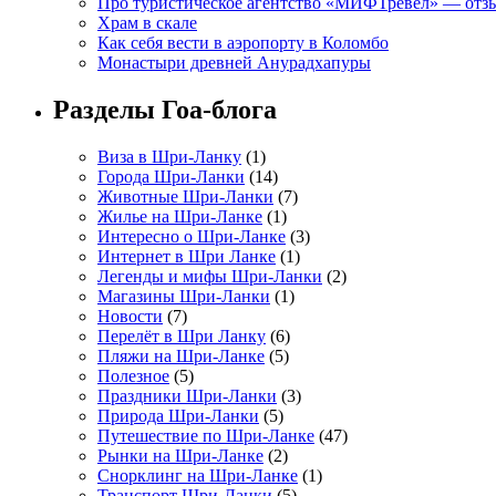
Про туристическое агентство «МИФТревел» — отз
Храм в скале
Как себя вести в аэропорту в Коломбо
Монастыри древней Анурадхапуры
Разделы Гоа-блога
Виза в Шри-Ланку
(1)
Города Шри-Ланки
(14)
Животные Шри-Ланки
(7)
Жилье на Шри-Ланке
(1)
Интересно о Шри-Ланке
(3)
Интернет в Шри Ланке
(1)
Легенды и мифы Шри-Ланки
(2)
Магазины Шри-Ланки
(1)
Новости
(7)
Перелёт в Шри Ланку
(6)
Пляжи на Шри-Ланке
(5)
Полезное
(5)
Праздники Шри-Ланки
(3)
Природа Шри-Ланки
(5)
Путешествие по Шри-Ланке
(47)
Рынки на Шри-Ланке
(2)
Снорклинг на Шри-Ланке
(1)
Транспорт Шри-Ланки
(5)