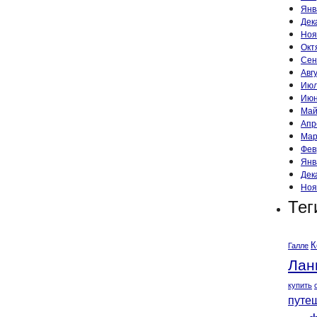
Янв
Дек
Ноя
Окт
Сен
Авг
Июл
Июн
Май
Апр
Мар
Фев
Янв
Дек
Ноя
Тег
К
Галле
Лан
купить
путе