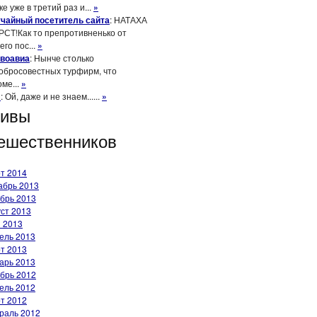
е уже в третий раз и...
»
чайный посетитель сайта
: НАТАХА
РСТ!Как то препротивненько от
его пос...
»
воавиа
: Нынче столько
обросовестных турфирм, что
оме...
»
a
: Ой, даже и не знаем......
»
хивы
ешественников
т 2014
абрь 2013
брь 2013
уст 2013
 2013
ель 2013
т 2013
арь 2013
брь 2012
ель 2012
т 2012
раль 2012