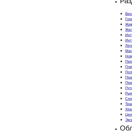
Раз
Виз
Гор
Жив
Жил
Инт
Инт
Лег
Маг
Нов
Пер
Пля
Пол
Пра
При
Пут
Рын
Сно
Тра
Хра
Цен
Экс
Обл