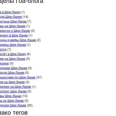
делы Гоа-блога
а в Шри-Ланку
(1)
ода Шри-Ланки
(14)
отные Шри-Ланки
(7)
ье на Шри-Ланке
(1)
ересно о Шри-Ланке
(3)
ернет в Шри Ланке
(1)
енды и мифы Шри-Ланки
(2)
азины Шри-Ланки
(1)
ости
(7)
елёт в Шри Ланку
(6)
жи на Шри-Ланке
(5)
езное
(5)
здники Шри-Ланки
(3)
рода Шри-Ланки
(5)
ешествие по Шри-Ланке
(47)
ки на Шри-Ланке
(2)
рклинг на Шри-Ланке
(1)
нспорт Шри-Ланки
(5)
мы Шри-Ланки
(10)
ы на Шри-Ланке
(5)
курсии Шри-Ланки
(30)
ако тегов