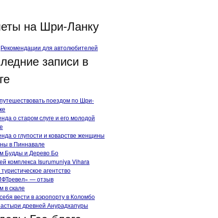
еты на Шри-Ланку
Рекомендации для автолюбителей
ледние записи в
ге
 путешествовать поездом по Шри-
ке
енда о старом слуге и его молодой
е
енда о глупости и коварстве женщины
ны в Пиннавале
м Будды и Дерево Бо
ей комплекса Isurumuniya Vihara
 туристическое агентство
ФТревел» — отзыв
м в скале
 себя вести в аэропорту в Коломбо
астыри древней Анурадхапуры