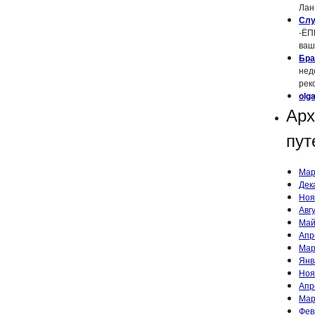
Ланк
Слу
-ЁП
ваш
Бра
нед
рек
olg
Ар
пут
Мар
Дек
Ноя
Авг
Май
Апр
Мар
Янв
Ноя
Апр
Мар
Фев