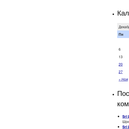
Кал
Декаб
Пн
6
13
20
27
« Ноя
Пос
ком
Sri
Шри
Sri