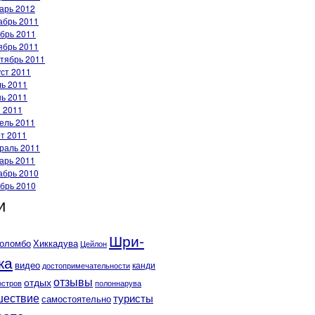
арь 2012
абрь 2011
брь 2011
ябрь 2011
тябрь 2011
уст 2011
ь 2011
ь 2011
 2011
ель 2011
т 2011
раль 2011
арь 2011
абрь 2010
брь 2010
и
Шри-
оломбо
Хиккадува
Цейлон
ка
видео
канди
достопримечательности
отзывы
отдых
полоннарува
остров
шествие
туристы
самостоятельно