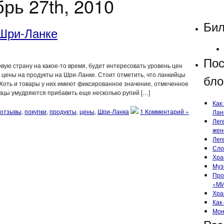
рь 27th, 2010
Бил
 Шри-Ланке
Пос
вую страну на какое-то время, будет интересовать уровень цен
и цены на продукты на Шри-Ланке. Стоит отметить, что ланкийцы
бло
 Хоть и товары у них имеют фиксированное значение, отмеченное
овцы умудряются прибавить еще несколько рупий […]
Как
отзывы
,
покупки
,
продукты
,
цены
,
Шри-Ланка
1 Комментарий »
Лан
Лег
жен
Лег
Сло
Хра
Муз
Про
«МИ
Хра
Как
Мон