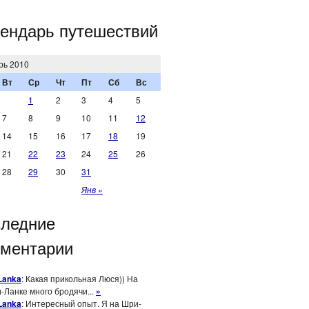
ендарь путешествий
рь 2010
Вт
Ср
Чт
Пт
Сб
Вс
1
2
3
4
5
7
8
9
10
11
12
14
15
16
17
18
19
21
22
23
24
25
26
28
29
30
31
Янв »
ледние
ментарии
 Lanka
: Какая прикольная Люся)) На
-Ланке много бродячи...
»
 Lanka
: Интересный опыт. Я на Шри-