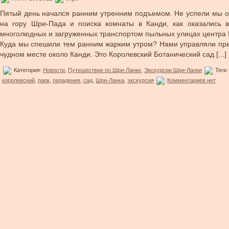
Пятый день начался ранним утренним подъемом. Не успели мы о
на гору Шри-Пада и поиска комнаты в Канди, как оказались 
многолюдных и загруженных транспортом пыльных улицах центра 
Куда мы спешили тем ранним жарким утром? Нами управляли пр
чудном месте около Канди. Это Королевский Ботанический сад [...]
Категория:
Новости
,
Путешествие по Шри-Ланке
,
Экскурсии Шри-Ланки
Теги
королевский
,
парк
,
перадения
,
сад
,
Шри-Ланка
,
экскурсия
Комментариев нет