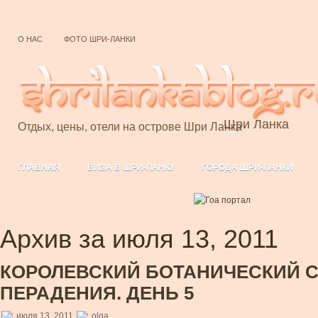
О НАС
ФОТО ШРИ-ЛАНКИ
Шри Ланка
Отдых, цены, отели на острове Шри Ланка
ГЛАВНАЯ
ВИЗА В ШРИ-ЛАНКУ
ГОРОДА ШРИ-ЛАНКИ
ИНТЕРЕСНО О ШРИ-ЛАНКЕ
ИНТЕРНЕТ В ШРИ ЛАНКЕ
МАГ
ПОЛЕЗНОЕ
ПРАЗДНИКИ ШРИ-ЛАНКИ
ПРИРОДА ШРИ-ЛАН
Архив за июля 13, 2011
СНОРКЛИНГ НА ШРИ-ЛАНКЕ
ТРАНСПОРТ ШРИ-ЛАНКИ
ХР
КОРОЛЕВСКИЙ БОТАНИЧЕСКИЙ 
ПЕРАДЕНИЯ. ДЕНЬ 5
июля 13, 2011
olga